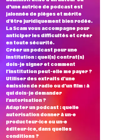
d'une autrice de podcast est
jalonnée de pièges et mérite
d’être juridiquement bien rodée.
La Scam vous accompagne pour
anticiper les difficultés et créer
en toute sécurité.
Créer un podcast pour une
institution : quel(s) contrat(s)
dois-je signer et comment
l’institution peut-elle me payer ?
Utiliser des extraits d’une
émission de radio ou d’un film : à
qui dois-je demander
l’autorisation ?
Adapter un podcast : quelle
autorisation donner à un·e
producteur·ice ou un·e
éditeur·ice, dans quelles
conditions ?