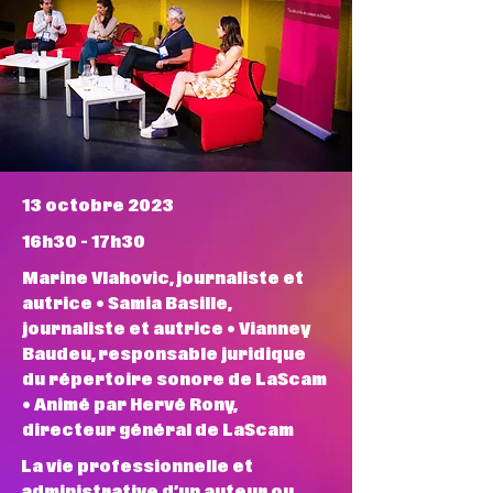
13 octobre 2023
16h30 - 17h30
Marine Vlahovic, journaliste et
autrice • Samia Basille,
journaliste et autrice • Vianney
Baudeu, responsable juridique
du répertoire sonore de LaScam
• Animé par Hervé Rony,
directeur général de LaScam
La vie professionnelle et
administrative d’un auteur ou