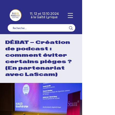
11, 12 et
13.10.2024
à la Gaîté Lyrique
DÉBAT — Création
de podcast :
comment éviter
certains pièges ?
(En partenariat
avec LaScam)