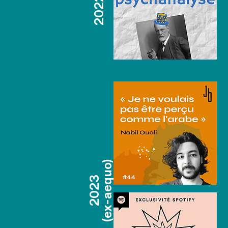
2022
(ex-aequo)
2023