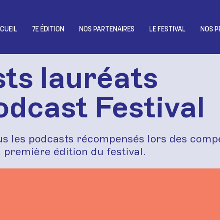
CUEIL
7E ÉDITION
NOS PARTENAIRES
LE FESTIVAL
NOS P
ts lauréats
odcast Festival
s les podcasts récompensés lors des compé
a première édition du festival.