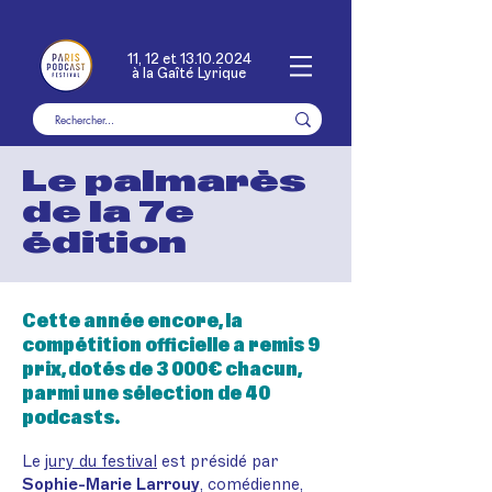
11, 12 et
13.10.2024
à la Gaîté Lyrique
Le palmarès
de la 7e
édition
Cette année encore, la
compétition officielle a remis 9
prix, dotés de 3 000€ chacun,
parmi une sélection de 40
podcasts.
Le
jury du festival
est présidé par
Sophie-Marie Larrouy
, comédienne,