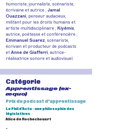
humoriste, journaliste, scénariste,
écrivaine et autrice ;
Jamal
Ouazzani
, penseur audacieux,
militant pour les droits humains et
artiste multidisciplinaire ;
Kiyémis
,
autrice, poétesse et conférencière ;
Emmanuel Suarez
, scénariste,
écrivain et producteur de podcasts
et
Anne de Giafferri
, autrice-
réalisatrice sonore et audiovisuel.
Catégorie
Apprentissage (ex-
æquo)
Prix du podcast d'apprentissage
Le Phil d’Actu - une philosophie des
législatives
Alice de Rochechouart