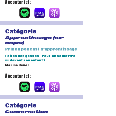
À écouter ici :
Catégorie
Apprentissage (ex-
æquo)
Prix du podcast d'apprentissage
Faites des gosses - Peut-on se mettre
nu devant son enfant ?
Marine Revol
À écouter ici :
Catégorie
Conversation