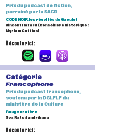
Prix du podcast de fiction,
parrainé par la SACD
CODE NOIR, les révoltés du Gaoulet
Vincent Hazard (Conseillère historique :
Myriam Cottias)
À écouter ici :
Catégorie
Francophone
Prix du podcast francophone,
soutenu par la DGLFLF du
ministère de la Culture
Rouge cratère
Soa Ratsifandrihana
À écouter ici :