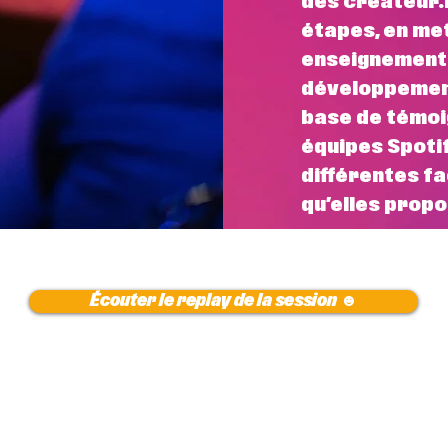
des créateur.
étapes, en met
enseignements
développement
base de témoi
équipes Spoti
différentes f
qu’elles propo
Écouter le replay de la session ☻