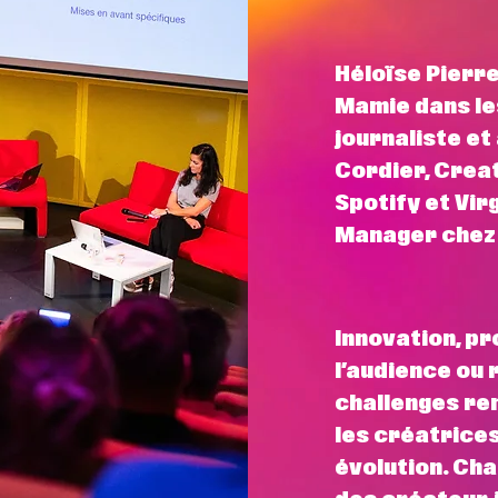
Héloïse Pierr
Mamie dans les
journaliste et
Cordier, Crea
Spotify et Vir
Manager chez 
Innovation, p
l’audience ou
challenges re
les créatrice
évolution. Ch