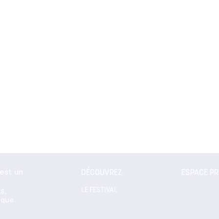
 est un
DÉCOUVREZ
ESPACE P
LE FESTIVAL
s,
ique
.