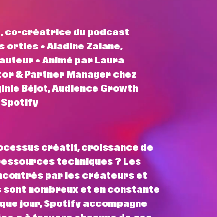
e, co-créatrice du podcast
 orties • Aladine Zaiane,
 auteur • Animé par Laura
tor & Partner Manager chez
ginie Béjot, Audience Growth
Spotify
rocessus créatif, croissance de
 ressources techniques ? Les
ncontrés par les créateurs et
s sont nombreux et en constante
aque jour, Spotify accompagne