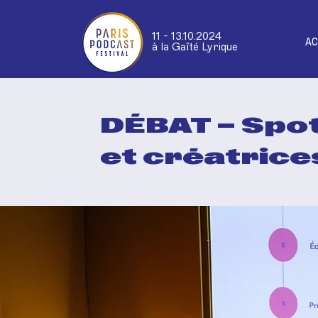
11 - 13.10.2024
AC
à la Gaîté Lyrique
DÉBAT — Spot
et créatrice