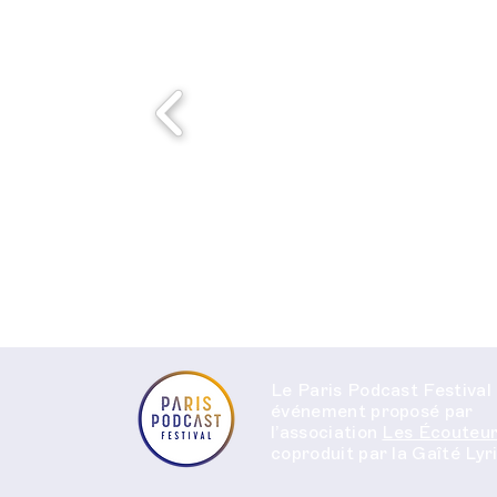
Le Paris Podcast Festival
événement proposé par
l’association
Les Écouteur
coproduit par la
Gaîté Lyr