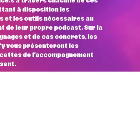
ice.s à travers chacune de ces
tant à disposition les
 et les outils nécessaires au
 de leur propre podcast. Sur la
gnages et de cas concrets, les
fy vous présenteront les
acettes de l’accompagnement
sent.