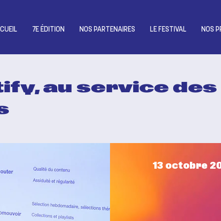
CUEIL
7E ÉDITION
NOS PARTENAIRES
LE FESTIVAL
NOS P
ify, au service de
s
13 octobre 2