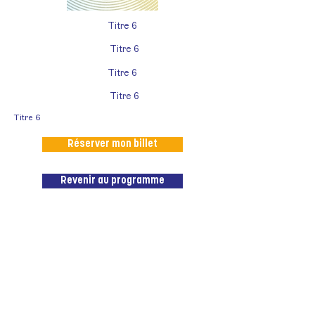
Titre 6
Titre 6
Titre 6
Titre 6
Titre 6
Réserver mon billet
Revenir au programme
Le Paris Podcast Festival est un
événement proposé par
l’association
Les Écouteurs,
coproduit par la
Gaîté Lyrique
.