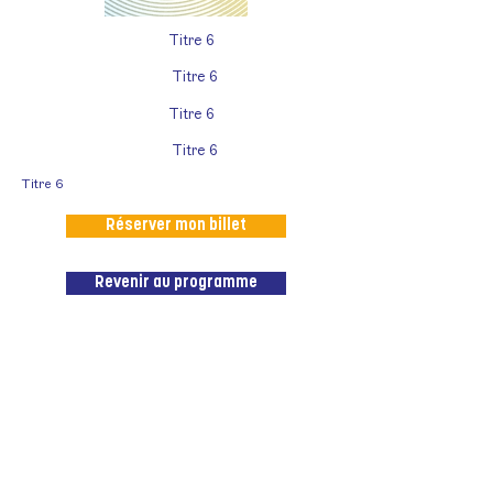
Titre 6
Titre 6
Titre 6
Titre 6
Titre 6
Réserver mon billet
Revenir au programme
Le Paris Podcast Festival est un
événement proposé par
l’association
Les Écouteurs,
coproduit par la
Gaîté Lyrique
.