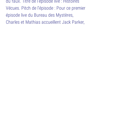
du faux. Titre de l’épisode live : Histoires
Vécues. Pitch de l’épisode : Pour ce premier
épisode live du Bureau des Mystères,
Charles et Mathias accueillent Jack Parker,
Boulet et Anouk Perry, qui révéleront à nos
enquêteurs de troublantes histoires qu’ils
ont eux-mêmes vécu.
Le Paris Podcast Festival est un
événement proposé par
l’association
Les Écouteurs,
coproduit par la
Gaîté Lyrique
.
DÉCOUVREZ
CONDITIONS
LE FESTIVAL
MENTIONS LEGALES
CONTACT
ESPACE PRESSE