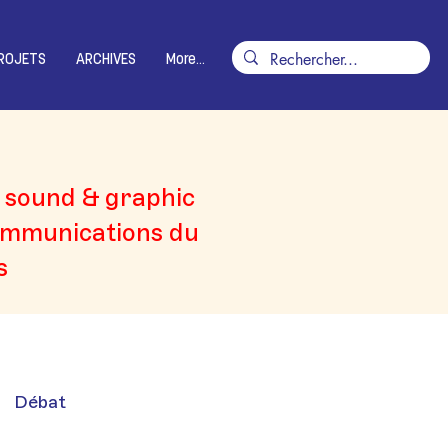
ROJETS
ARCHIVES
More...
, sound & graphic
ommunications du
s
Débat