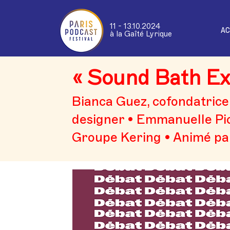
11 - 13.10.2024
AC
à la Gaîté Lyrique
« Sound Bath Ex
Bianca Guez, cofondatrice
designer • Emmanuelle Pi
Groupe Kering • Animé pa