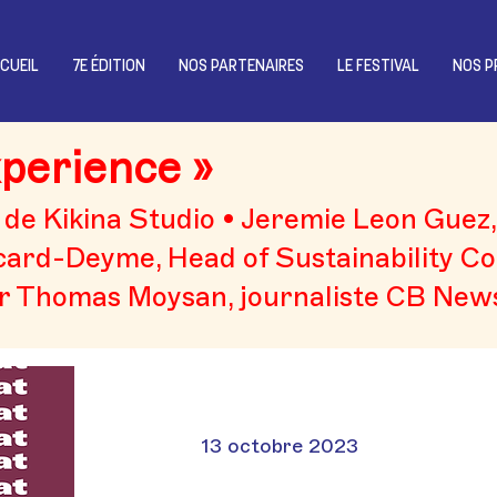
CUEIL
7E ÉDITION
NOS PARTENAIRES
LE FESTIVAL
NOS P
perience »
 de Kikina Studio • Jeremie Leon Guez
card-Deyme, Head of Sustainability C
r Thomas Moysan, journaliste CB New
13 octobre 2023