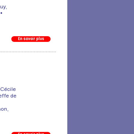
uy,
•
En savoir plus
 Cécile
effe de
non,