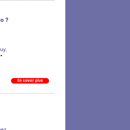
o ?
uy,
•
En savoir plus
ez,