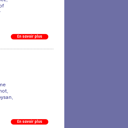
of
r
En savoir plus
ume
hot,
ysan,
En savoir plus