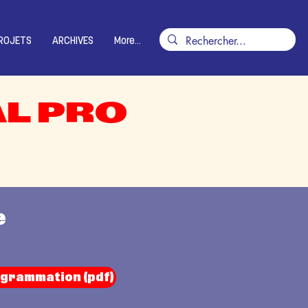
ROJETS
ARCHIVES
More...
AL PRO
e
ogrammation (pdf)