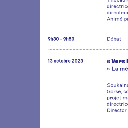
Thébault
directri
directeur
Animé p
Débat
9h30 - 9h50
« Vers 
13 octobre 2023
« La méd
Soukaina
Gorse, c
projet m
directri
Director