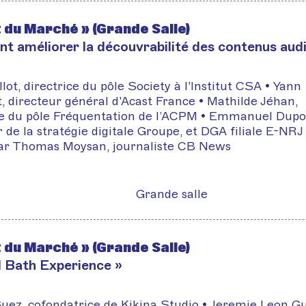
t du Marché » (Grande Salle)
 améliorer la découvrabilité des contenus audi
llot, directrice du pôle Society à l'Institut CSA • Yann
, directeur général d'Acast France • Mathilde Jéhan,
ce du pôle Fréquentation de l’ACPM • Emmanuel Dupo
 de la stratégie digitale Groupe, et DGA filiale E-NRJ 
ar Thomas Moysan, journaliste CB News
Grande salle
t du Marché » (Grande Salle)
 Bath Experience »
uez, cofondatrice de Kikina Studio • Jeremie Leon Gu