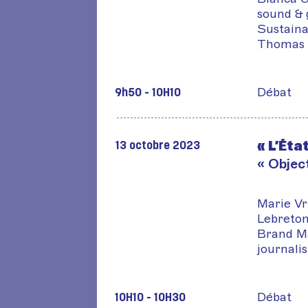
sound & 
Sustaina
Thomas 
Débat
9h50 - 10H10
« L’Éta
13 octobre 2023
« Objec
Marie Vr
Lebreton
Brand Ma
journali
Débat
10H10 - 10H30