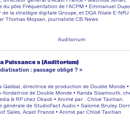
, directeur général d'Acast France • Mathilde Jéhan,
ce du pôle Fréquentation de l’ACPM • Emmanuel Dupo
 de la stratégie digitale Groupe, et DGA filiale E-NRJ 
ar Thomas Moysan, journaliste CB News
Auditorium
la Puissance » (Auditorium)
iatisation : passage obligé ? »
 Qabbal, directrice de production de Double Monde •
o-fondatrice de Double Monde • Kanda Sisamouth, ch
edia & RP chez Okaidi • Animé par : Chloé Tavitian,
ce générale de StudioFact Audio • Salomé Bruley Dor
 of Sales, Acast France • Animé par Chloé Tavitian