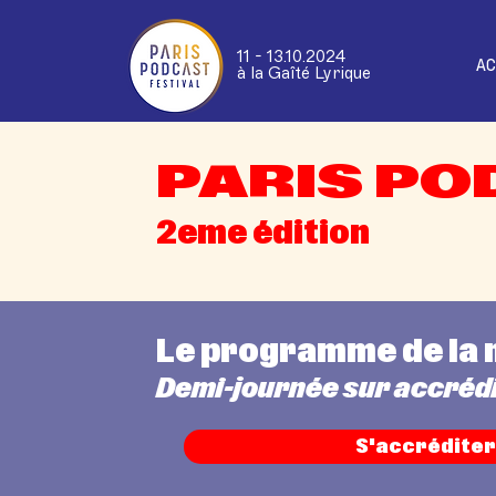
11 - 13.10.2024
AC
à la Gaîté Lyrique
PARIS PO
2eme édition
Le programme de la 
Demi-journée sur accréd
S'accréditer