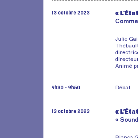
« L’Éta
13 octobre 2023
Comment
Julie Gai
Thébault
directri
directeur
Animé p
Débat
9h30 - 9h50
« L’Éta
13 octobre 2023
« Sound
Bianca G