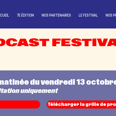
CUEIL
7E ÉDITION
NOS PARTENAIRES
LE FESTIVAL
NOS P
DCAST FESTIV
matinée du vendredi 13 octobr
itation uniquement
Télécharger la grille de pr