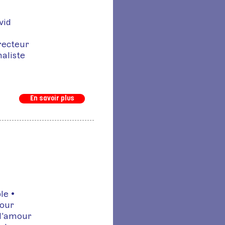
vid
recteur
aliste
En savoir plus
le •
Jour
 d'amour