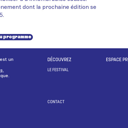
ènement dont la prochaine édition se
5.
au programme
 est un
DÉCOUVREZ
ESPACE P
LE FESTIVAL
s,
ique
.
CONTACT