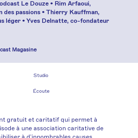
podcast Le Douze • Rim Arfaoui,
n des passions • Thierry Kauffman,
s léger • Yves Delnatte, co-fondateur
dcast Magasine
Studio
Écoute
 gratuit et caritatif qui permet à
sode à une association caritative de
sibiliser à d’innombrables causes.