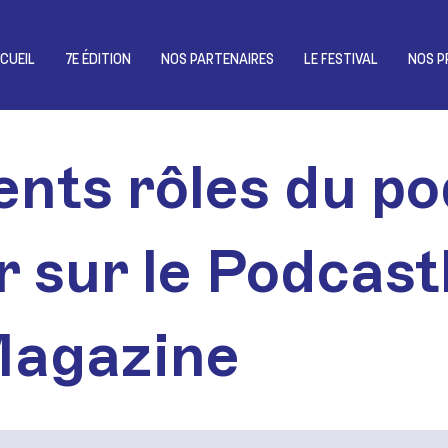
CUEIL
7E ÉDITION
NOS PARTENAIRES
LE FESTIVAL
NOS P
ents rôles du po
r sur le Podcas
Magazine