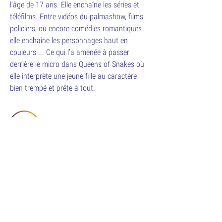
l’âge de 17 ans. Elle enchaîne les séries et
téléfilms. Entre vidéos du palmashow, films
policiers, ou encore comédies romantiques
elle enchaine les personnages haut en
couleurs ... Ce qui l’a amenée à passer
derrière le micro dans Queens of Snakes où
elle interprète une jeune fille au caractère
bien trempé et prête à tout.
Le Paris Podcast Festival est un
événement proposé par
l’association
Les Écouteurs,
coproduit par la
Gaîté Lyrique
.
DÉCOUVREZ
CONDITIONS
LE FESTIVAL
MENTIONS LEGALES
CONTACT