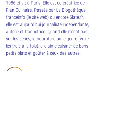
1986 et vit à Paris. Elle est co-créatrice de
Plan Culinaire. Passée par La Blogothèque,
franceinfo (le site web) ou encore Slate.fr,
elle est aujourd'hui journaliste indépendante,
autrice et traductrice. Quand elle n'écrit pas
sur les séries, la nourriture ou le genre (voire
les trois à la fois), elle aime cuisiner de bons
petits plats et goûter à ceux des autres.
Le Paris Podcast Festival est un
événement proposé par
l’association
Les Écouteurs,
coproduit par la
Gaîté Lyrique
.
DÉCOUVREZ
CONDITIONS
LE FESTIVAL
MENTIONS LEGALES
CONTACT