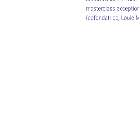
masterclass exceptio
(cofondatrice, Louie 
 est un
DÉCOUVREZ
ESPACE P
LE FESTIVAL
s,
ique
.
CONTACT