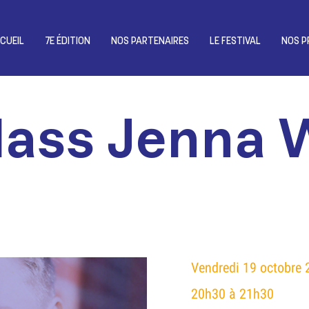
CUEIL
7E ÉDITION
NOS PARTENAIRES
LE FESTIVAL
NOS P
lass Jenna 
Vendredi 19 octobre 
20h30 à 21h30