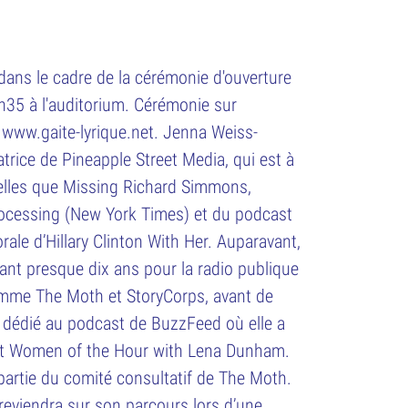
 dans le cadre de la cérémonie d'ouverture
1h35 à l'auditorium. Cérémonie sur
e
www.gaite-lyrique.net
. Jenna Weiss-
trice de Pineapple Street Media, qui est à
 telles que Missing Richard Simmons,
Processing (New York Times) et du podcast
ale d’Hillary Clinton With Her. Auparavant,
dant presque dix ans pour la radio publique
mme The Moth et StoryCorps, avant de
 dédié au podcast de BuzzFeed où elle a
et Women of the Hour with Lena Dunham.
 partie du comité consultatif de The Moth.
eviendra sur son parcours lors d’une