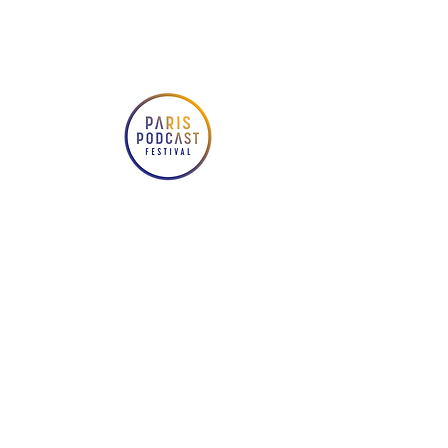
Le Paris Podcast Festival
événement proposé par
l’association
Les Écouteur
coproduit par la
Gaîté Lyr
© Paris Podcast Festival 2018-2024