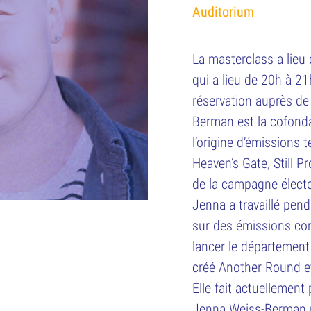
Auditorium
La masterclass a lieu
qui a lieu de 20h à 2
réservation auprès d
Berman est la cofonda
l’origine d’émissions
Heaven’s Gate, Still 
de la campagne élector
Jenna a travaillé pen
sur des émissions co
lancer le département
créé Another Round 
Elle fait actuellement
Jenna Weiss-Berman r