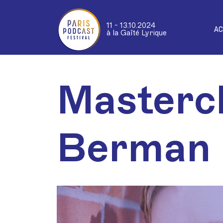
11 - 13.10.2024
AC
à la Gaîté Lyrique
Masterc
Berman