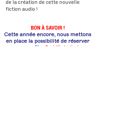
de la création de cette nouvelle
fiction audio !
BON À SAVOIR !
Cette année encore, nous mettons
en place la possibilité de réserver
un coupe-file.
Ce billet n’est en
aucun cas obligatoire pour accéder
aux salles
mais il vous garantit une
place à une session en cas de forte
affluence.
Réserver un coupe-file
Retour au programme