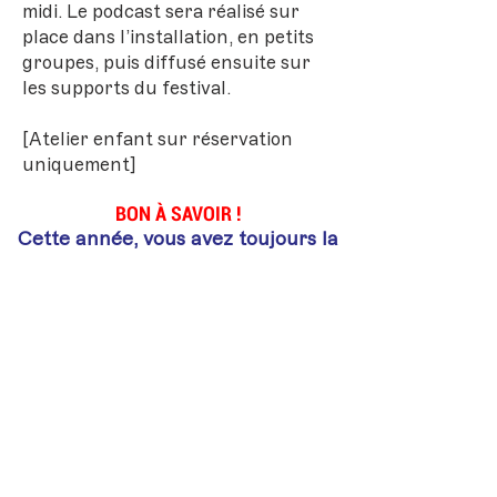
midi. Le podcast sera réalisé sur
place dans l’installation, en petits
groupes, puis diffusé ensuite sur
les supports du festival.
[Atelier enfant sur réservation
uniquement]
BON À SAVOIR !
Cette année, vous avez toujours la
possibilité de réserver un coupe-
file.
Ce billet n’est en aucun cas
obligatoire pour accéder aux salles
mais il vous garantit une place à
une session en cas de forte
affluence.
Réserver un coupe-file